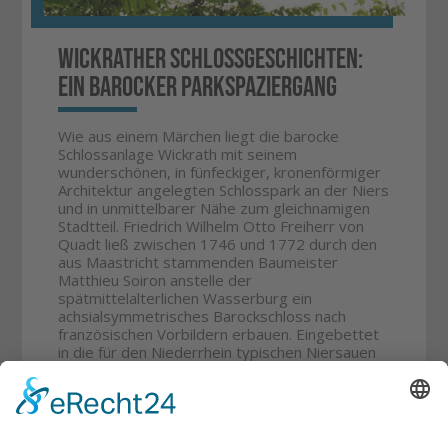
Wickrather Schlossgeschichten:
Ein barocker Parkspaziergang
Wie aus einem Märchen liegt die barocke
Schlossanlage Wickrath mit seinem
wunderschönen, in fünfeckiger, kronenförmiger
Architektur angelegten Schlosspark an der Niers
und in unmittelbarer Nähe zum gleichnamigen
Stadtteil. Friedrich Wilhelm Otto Freiherr von
Quadt ließ zwischen 1746 und 1772 durch den
aus Maastricht stammenden Baumeister
Matthieu Soiron anstelle der
spätmittelalterlichen Wasserburg ein
achsialsymmetrisches Barockschloss nach
französischen Vorbildern erbauen. Eingebettet
in die für den Niederrhein typischen Niersauen
ist dies sicher einer der schönsten Orte in
Mönchengladbach, um die Seele baumeln zu
lassen. Unsere Stadttour zeigt die Schönheiten
der aufwendig restaurierten Schlossanlage mit
Einblicken in das Landstallmeisterhaus und dem