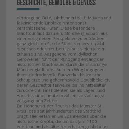
Geschichte, Gewölbe & Genuss
Verborgene Orte, jahrhundertealte Mauern und
faszinierende Einblicke hinter sonst
verschlossene Türen: Diese besondere
Stadttour lädt dazu ein, Mönchengladbach aus
einer völlig neuen Perspektive zu entdecken –
ganz gleich, ob Sie die Stadt zum ersten Mal
besuchen oder hier bereits seit vielen Jahren
zuhause sind. Ausgehend vom idyllischen
Geroweiher führt der Rundgang entlang der
historischen Stadtmauer durch die Ursprünge
Mönchengladbachs. Auf dem Weg begegnen
Ihnen eindrucksvolle Bauwerke, historische
Schauplätze und geheimnisvolle Gewölbekeller,
deren Geschichte teilweise bis ins Mittelalter
zurückreicht. Einst dienten sie als Lager- und
Vorratsräume, heute erzählen sie von längst
vergangenen Zeiten.
Ein Höhepunkt der Tour ist das Münster St.
Vitus, das seit Jahrhunderten das Stadtbild
prägt. Hier erfahren Sie Spannendes über die
historische Krypta, die um das Jahr 1100
entstand und als ältester erhalten gebliebener