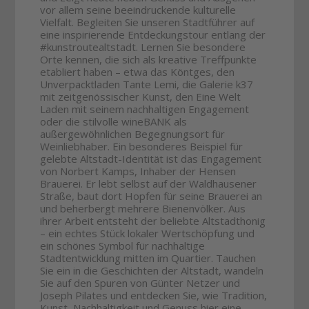
vor allem seine beeindruckende kulturelle
Vielfalt. Begleiten Sie unseren Stadtführer auf
eine inspirierende Entdeckungstour entlang der
#kunstroutealtstadt. Lernen Sie besondere
Orte kennen, die sich als kreative Treffpunkte
etabliert haben – etwa das Köntges, den
Unverpacktladen Tante Lemi, die Galerie k37
mit zeitgenössischer Kunst, den Eine Welt
Laden mit seinem nachhaltigen Engagement
oder die stilvolle wineBANK als
außergewöhnlichen Begegnungsort für
Weinliebhaber. Ein besonderes Beispiel für
gelebte Altstadt-Identität ist das Engagement
von Norbert Kamps, Inhaber der Hensen
Brauerei. Er lebt selbst auf der Waldhausener
Straße, baut dort Hopfen für seine Brauerei an
und beherbergt mehrere Bienenvölker. Aus
ihrer Arbeit entsteht der beliebte Altstadthonig
– ein echtes Stück lokaler Wertschöpfung und
ein schönes Symbol für nachhaltige
Stadtentwicklung mitten im Quartier. Tauchen
Sie ein in die Geschichten der Altstadt, wandeln
Sie auf den Spuren von Günter Netzer und
Joseph Pilates und entdecken Sie, wie Tradition,
Kunst, Nachhaltigkeit und Genuss hier eine