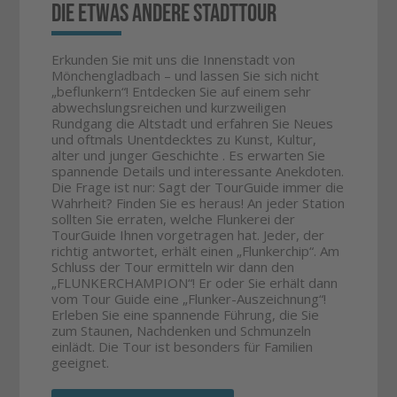
die etwas andere Stadttour
Erkunden Sie mit uns die Innenstadt von
Mönchengladbach – und lassen Sie sich nicht
„beflunkern“! Entdecken Sie auf einem sehr
abwechslungsreichen und kurzweiligen
Rundgang die Altstadt und erfahren Sie Neues
und oftmals Unentdecktes zu Kunst, Kultur,
alter und junger Geschichte . Es erwarten Sie
spannende Details und interessante Anekdoten.
Die Frage ist nur: Sagt der TourGuide immer die
Wahrheit? Finden Sie es heraus! An jeder Station
sollten Sie erraten, welche Flunkerei der
TourGuide Ihnen vorgetragen hat. Jeder, der
richtig antwortet, erhält einen „Flunkerchip“. Am
Schluss der Tour ermitteln wir dann den
„FLUNKERCHAMPION“! Er oder Sie erhält dann
vom Tour Guide eine „Flunker-Auszeichnung“!
Erleben Sie eine spannende Führung, die Sie
zum Staunen, Nachdenken und Schmunzeln
einlädt. Die Tour ist besonders für Familien
geeignet.