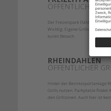
ÖFFENTLICHER GR
Der Freizeitpark Dahl bietet gle
Wichtig: Eigene Grills sind hier
euren Besuch.
RHEINDAHLEN
ÖFFENTLICHER GR
Hinter der Bezirkssportanlage R
Grills nutzen. Parkplätze findet
den Grillzonen. Auch hier ist kei