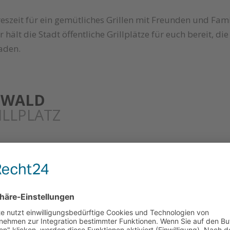
reszeit für ein gemütliches Grillen mit Freunden und Fam
 hält die Stadt öffentliche Grillplätze für euch bereit, d
aden.
TWALD
ILLPLATZ
des Weihers, befindet sich eine einladende Grillwiese. H
ut nach Herzenslust zubereiten. Achtet darauf, nur inner
t ihr direkt an der Dahlener Straße
nach
Hausnummer 57
AHL