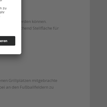
ng genutzt werden können.
eten ausreichend Stellfläche für
enen Grillplätzen mitgebrachte
rbei an den Fußballfeldern zu