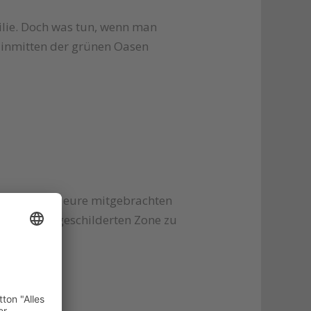
ilie. Doch was tun, wenn man
ie inmitten der grünen Oasen
ier könnt ihr eure mitgebrachten
halb der ausgeschilderten Zone zu
0.