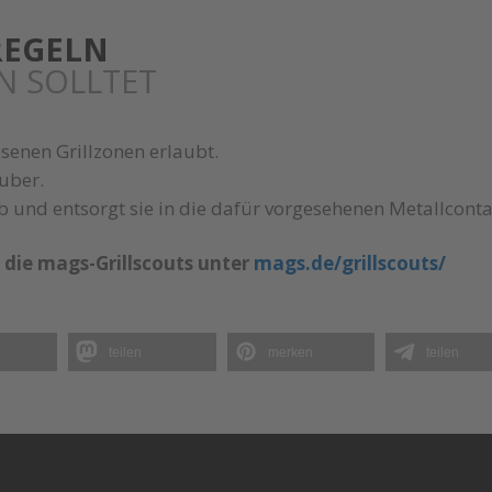
REGELN
N SOLLTET
esenen Grillzonen erlaubt.
auber.
ab und entsorgt sie in die dafür vorgesehenen Metallcont
t die mags-Grillscouts unter
mags.de/grillscouts/
teilen
merken
teilen