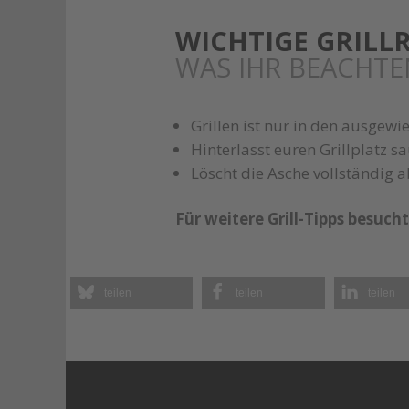
WICHTIGE GRILL
WAS IHR BEACHTE
Grillen ist nur in den ausgewi
Hinterlasst euren Grillplatz s
Löscht die Asche vollständig 
Für weitere Grill-Tipps besuch
teilen
teilen
teilen