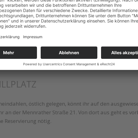
ILLPLATZ
ich fünf ausgeschilderte Grillplätze, die ohne Reservieru
 nicht erlaubt. Die Parkplätze an der Brunnenstraße 191 bi
ILLPLATZ
heindahlen, östlich gelegen, könnt ihr auf den ausgewies
 ihr an der Mennrather Straße 21. Von dort aus geht es vo
ne Reservierung nötig.