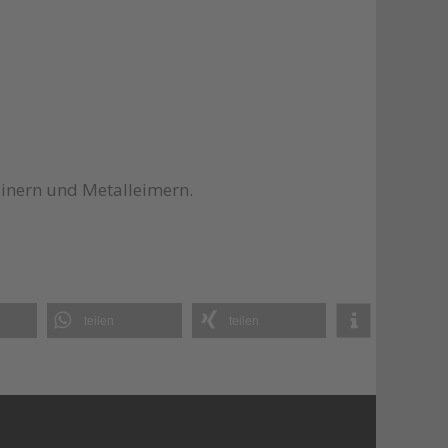
ainern und Metalleimern.
teilen
teilen