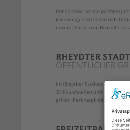
Der Sommer ist die perfekte Jah
keinen eigenen Garten hat? Dafür
unserer Parks zum Brutzeln einl
RHEYDTER STAD
ÖFFENTLICHER GR
Im Rheydter Stadtwald, westlich 
Grills aufstellen und das Grillg
grillen. Parkmöglichkeiten finde
FREIZEITPARK D