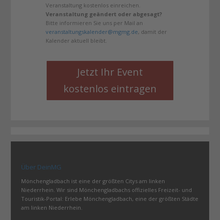
Veranstaltung kostenlos einreichen.
Veranstaltung geändert oder abgesagt?
Bitte informieren Sie uns per Mail an
veranstaltungskalender@mgmg.de
, damit der
Kalender aktuell bleibt.
Jetzt Ihr Event
kostenlos eintragen
Über DeinMG
Mönchengladbach ist eine der größten Citys am linken
Niederrhein. Wir sind Mönchengladbachs offizielles Freizeit- und
Touristik-Portal: Erlebe Mönchengladbach, eine der größten Städte
am linken Niederrhein.