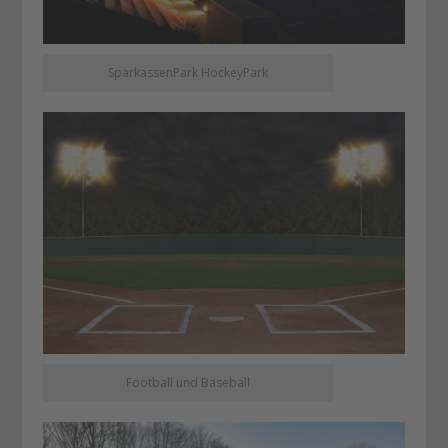
SparkassenPark HockeyPark
Football und Baseball