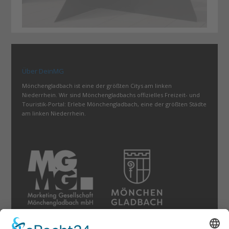
Über DeinMG
Mönchengladbach ist eine der größten Citys am linken
Niederrhein. Wir sind Mönchengladbachs offizielles Freizeit- und
Touristik-Portal: Erlebe Mönchengladbach, eine der größten Städte
am linken Niederrhein.