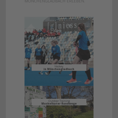
MÖNCHENGLADBACH ERLEBEN.
Hockey
in Mönchengladbach
Outdoor Training
Muskelkater Rundwege