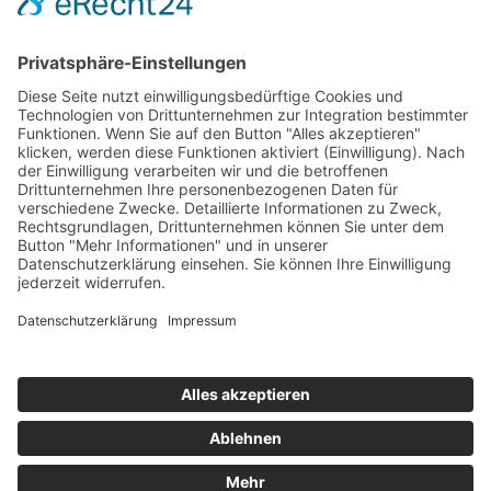
Soziale Netzwerke
Datenschutz
Cookie-Einstellungen
Sonstiges
Newsletter
moenchengladbach.de
AGB Stadttouren
Copyright
© 2019–2026 Marketing Gesellschaft