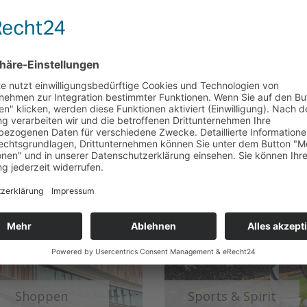
Greenwalks &
Impressionen &
Lieblingsplätze
Kontraste
Shoppen
Sports & Spirit