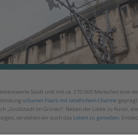
d lebenswerte Stadt und mit ca. 270.000 Menschen eine de
Verbindung
urbanen Flairs mit ländlichem Charme
geprägt.
ch „Großstadt im Grünen“. Neben der Liebe zu Kunst, die 
eigen, verstehen wir auch das
Leben zu genießen
. Entde