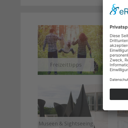
Freizeittipps
Museen & Sightseeing