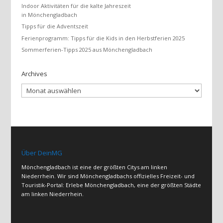
Indoor Aktivitäten für die kalte Jahreszeit
in Mönchengladbach
Tipps für die Adventszeit
Ferienprogramm: Tipps für die Kids in den Herbstferien 2025
Sommerferien-Tipps 2025 aus Mönchengladbach
Archives
Archives
Über DeinMG
Mönchengladbach ist eine der größten Citys am linken
Niederrhein. Wir sind Mönchengladbachs offizielles Freizeit- und
Touristik-Portal: Erlebe Mönchengladbach, eine der größten Städte
am linken Niederrhein.