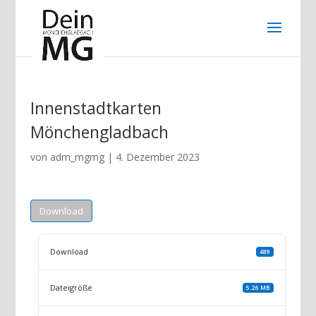
Innenstadtkarten
Mönchengladbach
von
adm_mgmg
|
4. Dezember 2023
Download
Download
489
Dateigröße
5.26 MB