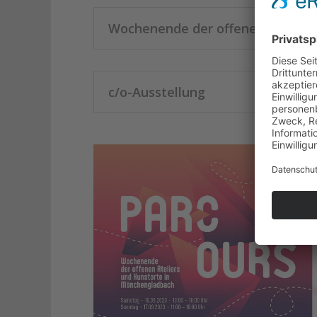
Wochenende der offenen Ateliers
c/o-Ausstellung