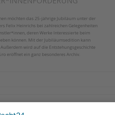
LER*INNENFÖRDERUNG
nen möchten das 25-jährige Jubiläum unter der
s Felix Heinrichs bei zahlreichen Gelegenheiten
stler*innen, deren Werke Interessierte beim
rleben können. Mit der Jubiläumsedition kann
. Außerdem wird auf die Entstehungsgeschichte
ro eröffnet ein ganz besonderes Archiv.