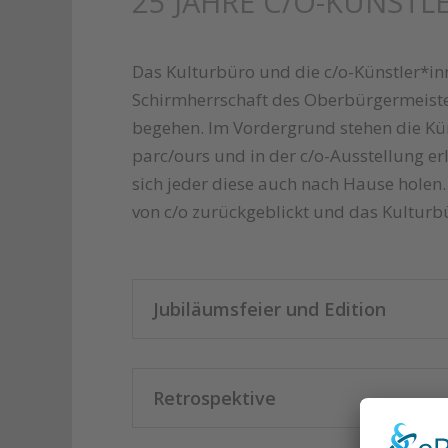
25 JAHRE C/O-KÜNST
Das Kulturbüro und die c/o-Künstler*in
Schirmherrschaft des Oberbürgermeister
begehen. Im Vordergrund stehen die Kün
parc/ours und in der c/o-Ausstellung e
sich jeder diese auch nach Hause holen
von c/o zurückgeblickt und das Kulturbü
Jubiläumsfeier und Edition
Retrospektive