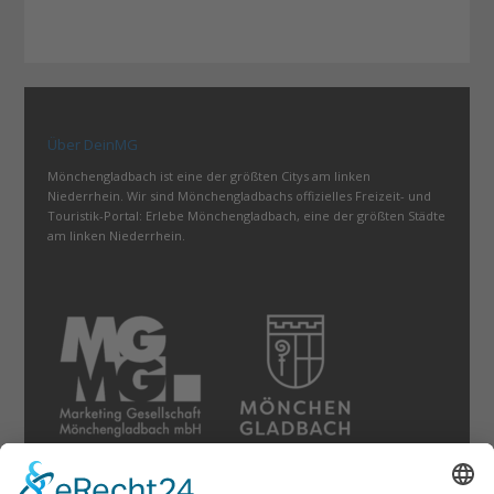
Über DeinMG
Mönchengladbach ist eine der größten Citys am linken
Niederrhein. Wir sind Mönchengladbachs offizielles Freizeit- und
Touristik-Portal: Erlebe Mönchengladbach, eine der größten Städte
am linken Niederrhein.