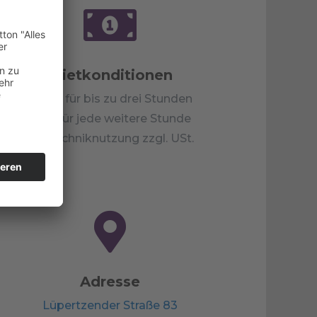

Mietkonditionen
300 € für bis zu drei Stunden
50 € für jede weitere Stunde
Bei Techniknutzung zzgl. USt.

Adresse
Lüpertzender Straße 83