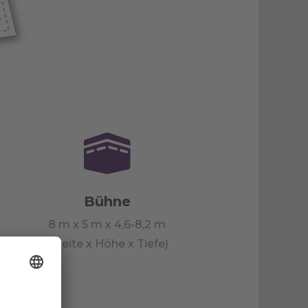

Bühne
8 m x 5 m x 4,6-8,2 m
(Breite x Höhe x Tiefe)