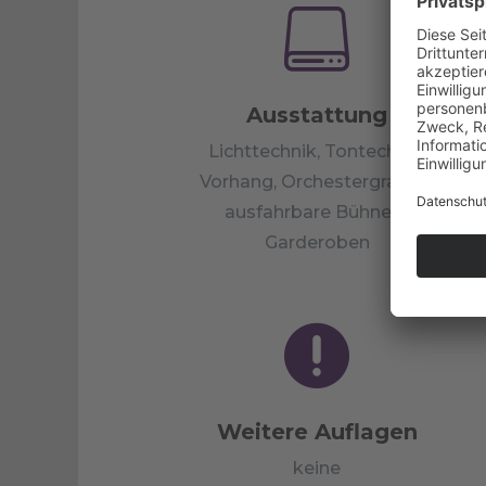

Ausstattung
Lichttechnik, Tontechnik,
Vorhang, Orchestergraben,
ausfahrbare Bühne &
Garderoben

Weitere Auflagen
keine