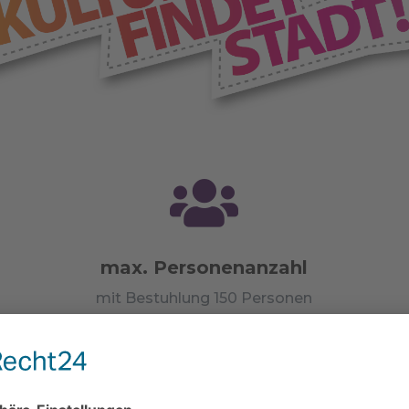

max. Personenanzahl
mit Bestuhlung 150 Personen