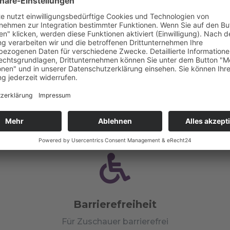

Bewirtung
keine

Barrierefreiheit
Für Zuschauer barrierefrei