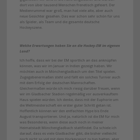
dort von über tausend Menschen frenetisch gefeiert. Der
Medienrummel war groß, man hat viele alte, aber auch
neue Gesichter gesehen. Das war schon sehr schön für uns
als Spieler, als Team und die gesamte deutsche
Hockeyszene.
Welche Erwartungen haben Sie an die Hockey-EM im eigenen
Land?
Ich hoffe, dass wir bei der EM sportlich an das anknüpfen
können, was wir im Januar in Indien gezeigt haben. Wir
möchten auch in Mönchengladbach um den Titel spielen.
Zugegebenermaßen steht und fällt ein solches Turnier auch
mit dem Erfolg der deutschen Mannschaften.
Gleichermaßen würde ich mich riesig darüber freuen, wenn
wir im Gladbacher Stadion regelmäßig vor ausverkauftem
Haus spielen würden. Ich denke, dass mit der Euphorie um
die Weltmeisterschaft ein erster guter Schritt getan ist.
Hoffentlich können wir den entfachten Hype bis Ende
August transportieren. Und ja, natürlich ist die EM für mich
was Besonderes, wenn diese auch noch in meiner
Heimatstadt Mönchengladbach stattfindet. Da schiele ich
darauf, dass es viele Gladbacher gibt, die bisher vielleicht
noch nicht so viel mit dem Hockeysport zu tun hatten, aber