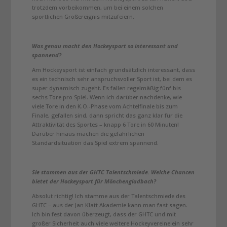
trotzdem vorbeikommen, um bei einem solchen
sportlichen Großereignis mitzufeiern.
Was genau macht den Hockeysport so interessant und
spannend?
Am Hockeysport ist einfach grundsätzlich interessant, dass
es ein technisch sehr anspruchsvoller Sport ist, bei dem es
super dynamisch zugeht. Es fallen regelmäßig fünf bis
sechs Tore pro Spiel. Wenn ich darüber nachdenke, wie
viele Tore in den K.O.-Phase vom Achtelfinale bis zum
Finale, gefallen sind, dann spricht das ganz klar für die
Attraktivität des Sportes – knapp 6 Tore in 60 Minuten!
Darüber hinaus machen die gefährlichen
Standardsituation das Spiel extrem spannend.
Sie stammen aus der GHTC Talentschmiede. Welche Chancen
bietet der Hockeysport für Mönchengladbach?
Absolut richtig! Ich stamme aus der Talentschmiede des
GHTC – aus der Jan Klatt Akademie kann man fast sagen.
Ich bin fest davon überzeugt, dass der GHTC und mit
großer Sicherheit auch viele weitere Hockeyvereine ein sehr