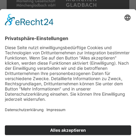
Soziale Netzwerke
Datenschutz
Cookie-Einstellungen
Sonstiges
Newsletter
moenchengladbach.de
AGB Stadttouren