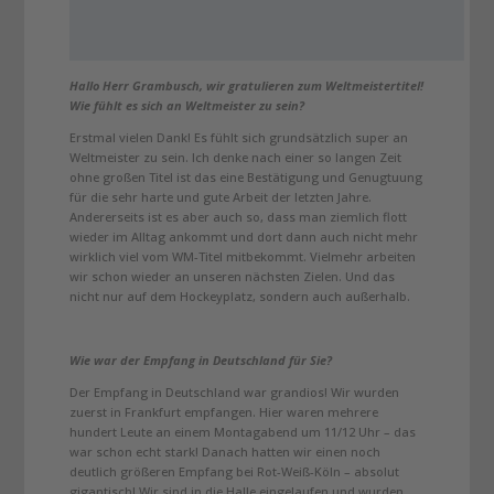
Hallo Herr Grambusch, wir gratulieren zum Weltmeistertitel!
Wie fühlt es sich an Weltmeister zu sein?
Erstmal vielen Dank! Es fühlt sich grundsätzlich super an
Weltmeister zu sein. Ich denke nach einer so langen Zeit
ohne großen Titel ist das eine Bestätigung und Genugtuung
für die sehr harte und gute Arbeit der letzten Jahre.
Andererseits ist es aber auch so, dass man ziemlich flott
wieder im Alltag ankommt und dort dann auch nicht mehr
wirklich viel vom WM-Titel mitbekommt. Vielmehr arbeiten
wir schon wieder an unseren nächsten Zielen. Und das
nicht nur auf dem Hockeyplatz, sondern auch außerhalb.
Wie war der Empfang in Deutschland für Sie?
Der Empfang in Deutschland war grandios! Wir wurden
zuerst in Frankfurt empfangen. Hier waren mehrere
hundert Leute an einem Montagabend um 11/12 Uhr – das
war schon echt stark! Danach hatten wir einen noch
deutlich größeren Empfang bei Rot-Weiß-Köln – absolut
gigantisch! Wir sind in die Halle eingelaufen und wurden