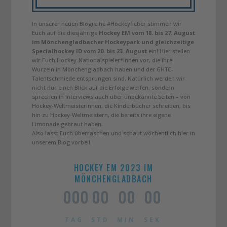
In unserer neuen Blogreihe #Hockeyfieber stimmen wir
Euch auf die diesjährige
Hockey EM vom 18. bis 27. August
im Mönchengladbacher Hockeypark und gleichzeitige
Specialhockey ID vom 20. bis 23. August
ein! Hier stellen
wir Euch Hockey-Nationalspieler*innen vor, die ihre
Wurzeln in Mönchengladbach haben und der GHTC-
Talentschmiede entsprungen sind. Natürlich werden wir
nicht nur einen Blick auf die Erfolge werfen, sondern
sprechen in Interviews auch über unbekannte Seiten – von
Hockey-Weltmeisterinnen, die Kinderbücher schreiben, bis
hin zu Hockey-Weltmeistern, die bereits ihre eigene
Limonade gebraut haben.
Also lasst Euch überraschen und schaut wöchentlich hier in
unserem Blog vorbei!
HOCKEY EM 2023 IM
MÖNCHENGLADBACH
000
:
00
:
00
:
00
TAG
STD
MIN
SEK