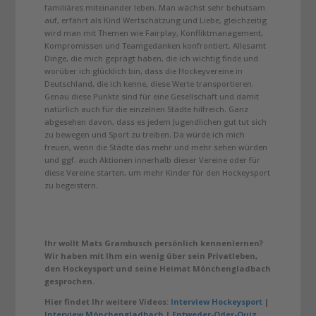
familiäres miteinander leben. Man wächst sehr behutsam
auf, erfährt als Kind Wertschätzung und Liebe, gleichzeitig
wird man mit Themen wie Fairplay, Konfliktmanagement,
Kompromissen und Teamgedanken konfrontiert. Allesamt
Dinge, die mich geprägt haben, die ich wichtig finde und
worüber ich glücklich bin, dass die Hockeyvereine in
Deutschland, die ich kenne, diese Werte transportieren.
Genau diese Punkte sind für eine Gesellschaft und damit
natürlich auch für die einzelnen Städte hilfreich. Ganz
abgesehen davon, dass es jedem Jugendlichen gut tut sich
zu bewegen und Sport zu treiben. Da würde ich mich
freuen, wenn die Städte das mehr und mehr sehen würden
und ggf. auch Aktionen innerhalb dieser Vereine oder für
diese Vereine starten, um mehr Kinder für den Hockeysport
zu begeistern.
Ihr wollt Mats Grambusch persönlich kennenlernen?
Wir haben mit Ihm ein wenig über sein Privatleben,
den Hockeysport und seine Heimat Mönchengladbach
gesprochen.
Hier findet Ihr weitere Videos:
Interview Hockeysport
|
Interview Mönchengladbach
|
Entweder-Oder-Quiz