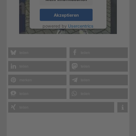
Akzeptieren
powered by
Usercentrics
Consent Management
Platform
&
eRecht24
teilen
teilen
teilen
teilen
merken
teilen
teilen
teilen
teilen