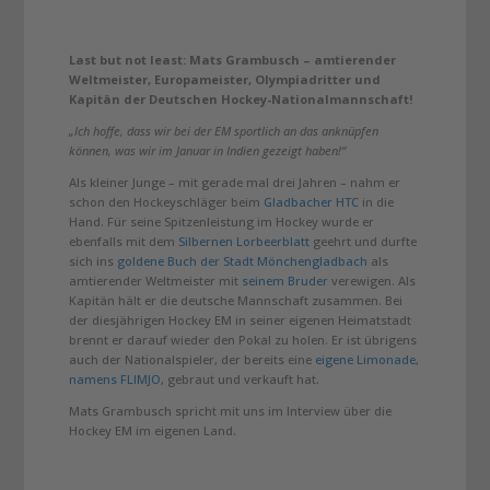
Last but not least: Mats Grambusch – amtierender
Weltmeister, Europameister, Olympiadritter und
Kapitän der Deutschen Hockey-Nationalmannschaft!
„Ich hoffe, dass wir bei der EM sportlich an das anknüpfen
können, was wir im Januar in Indien gezeigt haben!“
Als kleiner Junge – mit gerade mal drei Jahren – nahm er
schon den Hockeyschläger beim
Gladbacher HTC
in die
Hand. Für seine Spitzenleistung im Hockey wurde er
ebenfalls mit dem
Silbernen Lorbeerblatt
geehrt und durfte
sich ins
goldene Buch der Stadt Mönchengladbach
als
amtierender Weltmeister mit
seinem Bruder
verewigen. Als
Kapitän hält er die deutsche Mannschaft zusammen. Bei
der diesjährigen Hockey EM in seiner eigenen Heimatstadt
brennt er darauf wieder den Pokal zu holen. Er ist übrigens
auch der Nationalspieler, der bereits eine
eigene Limonade,
namens FLIMJO,
gebraut und verkauft hat.
Mats Grambusch spricht mit uns im Interview über die
Hockey EM im eigenen Land.