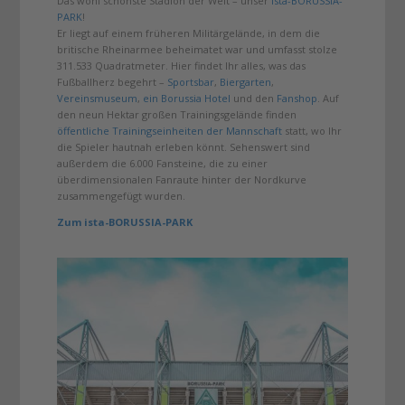
Das wohl schönste Stadion der Welt – unser
ista-BORUSSIA-
PARK
!
Er liegt auf einem früheren Militärgelände, in dem die
britische Rheinarmee beheimatet war und umfasst stolze
311.533 Quadratmeter. Hier findet Ihr alles, was das
Fußballherz begehrt –
Sportsbar
,
Biergarten
,
Vereinsmuseum
,
ein Borussia Hotel
und den
Fanshop
. Auf
den neun Hektar großen Trainingsgelände finden
öffentliche Trainingseinheiten der Mannschaft
statt, wo Ihr
die Spieler hautnah erleben könnt. Sehenswert sind
außerdem die 6.000 Fansteine, die zu einer
überdimensionalen Fanraute hinter der Nordkurve
zusammengefügt wurden.
Zum ista-BORUSSIA-PARK