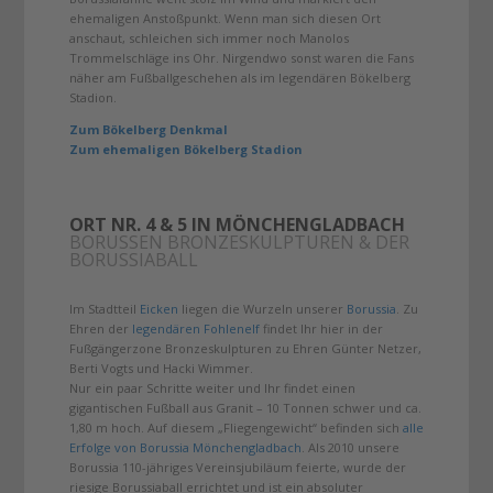
ehemaligen Anstoßpunkt. Wenn man sich diesen Ort
anschaut, schleichen sich immer noch Manolos
Trommelschläge ins Ohr. Nirgendwo sonst waren die Fans
näher am Fußballgeschehen als im legendären Bökelberg
Stadion.
Zum Bökelberg Denkmal
Zum ehemaligen Bökelberg Stadion
ORT NR. 4 & 5 IN MÖNCHENGLADBACH
BORUSSEN BRONZESKULPTUREN & DER
BORUSSIABALL
Im Stadtteil
Eicken
liegen die Wurzeln unserer
Borussia
. Zu
Ehren der
legendären Fohlenelf
findet Ihr hier in der
Fußgängerzone Bronzeskulpturen zu Ehren Günter Netzer,
Berti Vogts und Hacki Wimmer.
Nur ein paar Schritte weiter und Ihr findet einen
gigantischen Fußball aus Granit – 10 Tonnen schwer und ca.
1,80 m hoch. Auf diesem „Fliegengewicht“ befinden sich
alle
Erfolge von Borussia Mönchengladbach
. Als 2010 unsere
Borussia 110-jähriges Vereinsjubiläum feierte, wurde der
riesige Borussiaball errichtet und ist ein absoluter