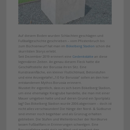
Auf diesem Boden wurden Schlachten geschlagen und
Fußballgeschichte geschrieben – vom Pfostenbruch bis
zum Büchsenwurf hat man im
Bökelberg Stadion
schon die
skurrilsten Storys erlebt.
Seit Dezember 2019 erinnert eine
Gedenkstätte
an diese
legendären Zeiten. An genau diesem Fleck hatte die
Geschäftsstelle der Borussia ihren Sitz. Eine
Kunstrasenfläche, ein kleiner Flutlichtmast, Betonstufen
und eine Anzeigetafel „1:0 für Borussia“ sollen an den hier
entstandenen Mythos Borussia erinnern.
Wusstet Ihr eigentlich, dass es sich beim Bökelberg Stadion,
um eine ehemalige Kiesgrube handelte, die man mit einer
Mauer umgeben hatte und auf deren Grund ein Sportplatz
lag? Das Bökelberg Stadion wurde 2006 abgerissen – doch ist
nicht alles verschwunden! Die Hänge der Nord- & Südkurve
sind immer noch begehbar und als Grünzug erhalten
geblieben. Die Stufen und Wellenbrecher der Nordkurve
lassen Fußballfans in Erinnerungen schwelgen. Eine
Borussiafahne weht stolz im Wind und markiert den