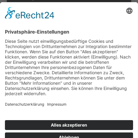
Soziale Netzwerke
Datenschutz
Cookie-Einstellungen
Sonstiges
Newsletter
moenchengladbach.de
AGB Stadttouren