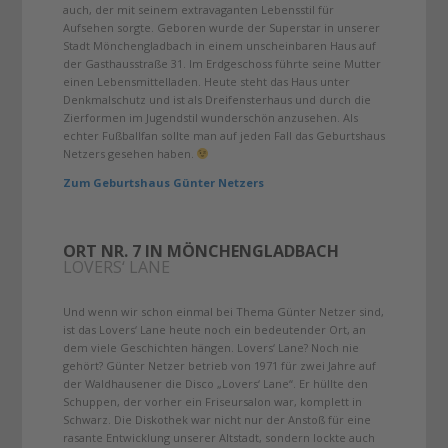
auch, der mit seinem extravaganten Lebensstil für
Aufsehen sorgte. Geboren wurde der Superstar in unserer
Stadt Mönchengladbach in einem unscheinbaren Haus auf
der Gasthausstraße 31. Im Erdgeschoss führte seine Mutter
einen Lebensmittelladen. Heute steht das Haus unter
Denkmalschutz und ist als Dreifensterhaus und durch die
Zierformen im Jugendstil wunderschön anzusehen. Als
echter Fußballfan sollte man auf jeden Fall das Geburtshaus
Netzers gesehen haben.
Zum Geburtshaus Günter Netzers
ORT NR. 7 IN MÖNCHENGLADBACH
LOVERS‘ LANE
Und wenn wir schon einmal bei Thema Günter Netzer sind,
ist das Lovers‘ Lane heute noch ein bedeutender Ort, an
dem viele Geschichten hängen. Lovers‘ Lane? Noch nie
gehört? Günter Netzer betrieb von 1971 für zwei Jahre auf
der Waldhausener die Disco „Lovers‘ Lane“. Er hüllte den
Schuppen, der vorher ein Friseursalon war, komplett in
Schwarz. Die Diskothek war nicht nur der Anstoß für eine
rasante Entwicklung unserer Altstadt, sondern lockte auch